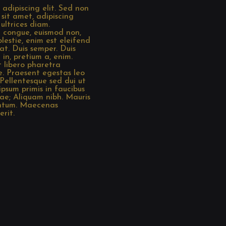
adipiscing elit. Sed non
m sit amet, adipiscing
 ultrices diam.
r congue, euismod non,
lestie, enim est eleifend
at. Duis semper. Duis
 in, pretium a, enim.
t libero pharetra
. Praesent egestas leo
 Pellentesque sed dui ut
psum primis in faucibus
urae; Aliquam nibh. Mauris
entum. Maecenas
rit.