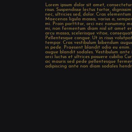
Lorem ipsum dolor sit amet, consectetur 
risus. Suspendisse lectus tortor, dignissi
nec, ultricies sed, dolor. Cras elementum
Maecenas ligula massa, varius a, sempe
mi. Proin porttitor, orci nec nonummy mo
mi, non fermentum diam nisl sit amet er
arcu massa, scelerisque vitae, consequat
Pellentesque congue. Ut in risus volutpa
tempor. Cras vestibulum bibendum augue
in pede. Praesent blandit odio eu enim.
augue blandit sodales. Vestibulum ante i
orci luctus et ultrices posuere cubilia C
ac mauris sed pede pellentesque ferm
adipiscing ante non diam sodales hendre