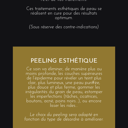
Ces traitements esthétiques de peau se
réalisent en cure pour des résultats
optimum.
(Sous réserve des contre-indications)
PEELING ESTHÉTIQUE
Ce soin va éliminer, de manière plus ou
moins profonde, les couches supérieures
de l’épiderme pour révéler un teint plus
clair, plus lumineux, une peau puri#ée,
plus douce et plus ferme, gommer les
irrégularités du grain de peau, estomper
les imperfections (tâches, cicatrices,
boutons, acné, poins noirs…), ou encore
lisser les rides…
Le choix du peeling sera adapté en
fonction du type de désordre à améliorer.