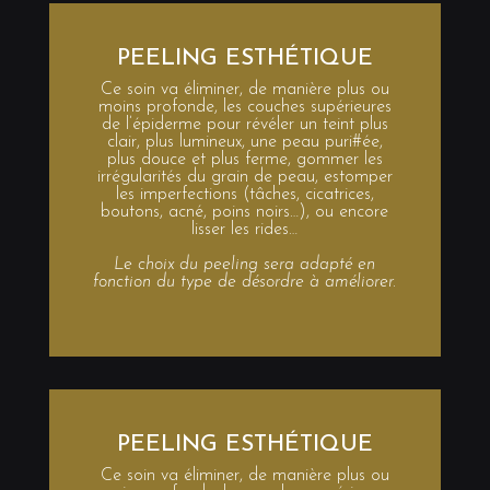
PEELING ESTHÉTIQUE
Ce soin va éliminer, de manière plus ou
moins profonde, les couches supérieures
de l’épiderme pour révéler un teint plus
clair, plus lumineux, une peau puri#ée,
plus douce et plus ferme, gommer les
irrégularités du grain de peau, estomper
les imperfections (tâches, cicatrices,
boutons, acné, poins noirs…), ou encore
lisser les rides…
Le choix du peeling sera adapté en
fonction du type de désordre à améliorer.
PEELING ESTHÉTIQUE
Ce soin va éliminer, de manière plus ou