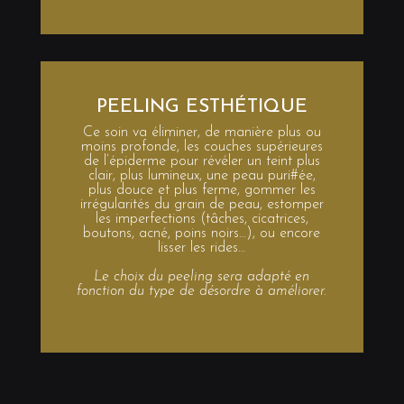
PEELING ESTHÉTIQUE
Ce soin va éliminer, de manière plus ou
moins profonde, les couches supérieures
de l’épiderme pour révéler un teint plus
clair, plus lumineux, une peau puri#ée,
plus douce et plus ferme, gommer les
irrégularités du grain de peau, estomper
les imperfections (tâches, cicatrices,
boutons, acné, poins noirs…), ou encore
lisser les rides…
Le choix du peeling sera adapté en
fonction du type de désordre à améliorer.