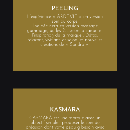
PEELING
L’expérience « ARDEVIE » en version
soin du corps.
Il se déclinera en version massage,
gommage, ou les 2, …selon la saison et
l’inspiration de la marque : Détox,
relaxant, vivifiant, et selon les nouvelles
créations de « Sandra ».
KASMARA
CASMARA est une marque avec un
objectif simple : proposer le soin de
précision dont votre peau a besoin avec