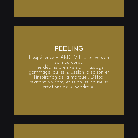
PEELING
L’expérience « ARDEVIE » en version
soin du corps.
Il se déclinera en version massage,
gommage, ou les 2, …selon la saison et
l’inspiration de la marque : Détox,
relaxant, vivifiant, et selon les nouvelles
créations de « Sandra ».